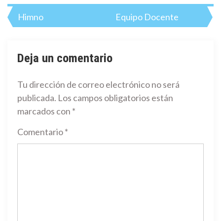
Navegación
Himno
Equipo Docente
de
entradas
Deja un comentario
Tu dirección de correo electrónico no será
publicada.
Los campos obligatorios están
marcados con
*
Comentario
*