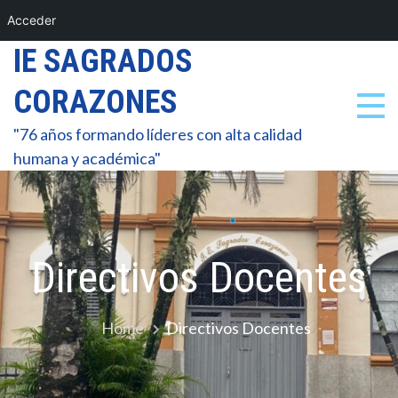
Acceder
Skip
IE SAGRADOS
to
CORAZONES
content
"76 años formando líderes con alta calidad
humana y académica"
Directivos Docentes
Home
Directivos Docentes