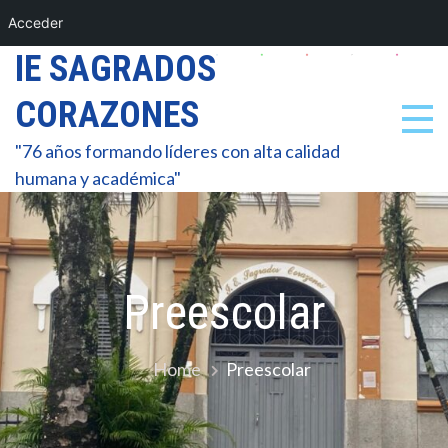
Acceder
Skip
IE SAGRADOS
to
CORAZONES
content
"76 años formando líderes con alta calidad
humana y académica"
Preescolar
Home
Preescolar