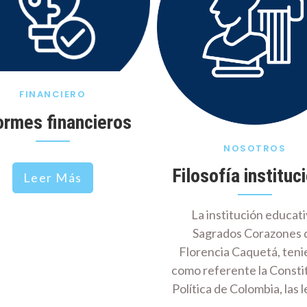
FINANCIERO
ormes financieros
NOSOTROS
Filosofía instituc
Leer Más
La institución educat
Sagrados Corazones 
Florencia Caquetá, ten
como referente la Consti
Política de Colombia, las 