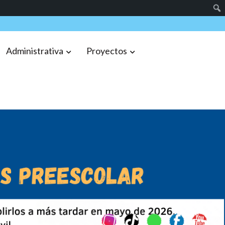
7
0
Administrativa
Proyectos
3
6
8
1
4
7
0