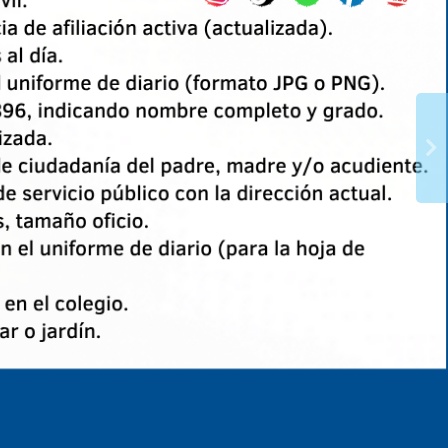
2
5
9
8
9
1
0
3
0
6
1
9
1
2
1
5
2
7