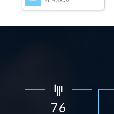
EL PODCAST
7
6