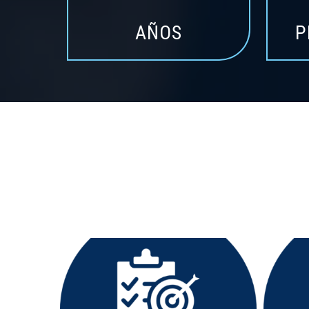
AÑOS
P