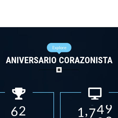
Explore
ANIVERSARIO CORAZONISTA
,
6
2
1
8
6
0