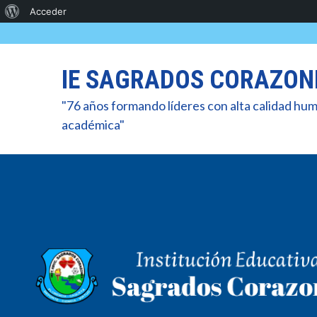
Acerca
Acceder
Skip
de
to
WordPress
content
IE SAGRADOS CORAZON
"76 años formando líderes con alta calidad hu
académica"