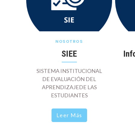
NOSOTROS
SIEE
Inf
SISTEMA INSTITUCIONAL
ón
DE EVALUACIÓN DEL
l
APRENDIZAJEDE LAS
ESTUDIANTES
ducativa
 de
Leer Más
s una
atólica