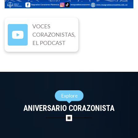
6
5
9
6
8
2
6
VOCES
1
5
CORAZONISTAS,
7
EL PODCAST
3
8
7
6
1
8
9
5
8
2
8
Explore
8
4
1
ANIVERSARIO CORAZONISTA
9
7
4
9