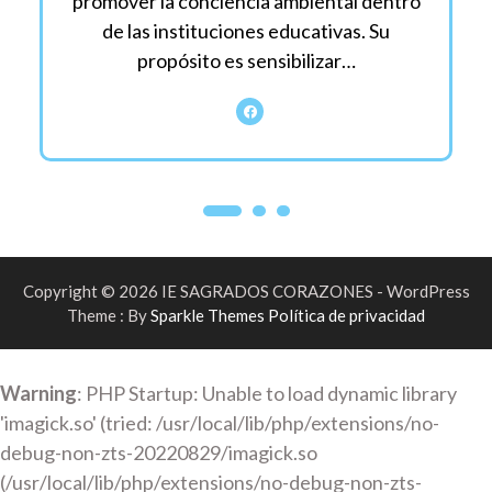
promover la conciencia ambiental dentro
de las instituciones educativas. Su
propósito es sensibilizar…
Copyright © 2026 IE SAGRADOS CORAZONES - WordPress
Theme : By
Sparkle Themes
Política de privacidad
Warning
: PHP Startup: Unable to load dynamic library
'imagick.so' (tried: /usr/local/lib/php/extensions/no-
debug-non-zts-20220829/imagick.so
(/usr/local/lib/php/extensions/no-debug-non-zts-