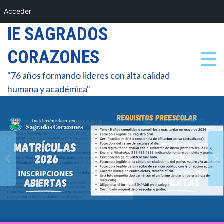
7
Acceder
0
Skip
IE SAGRADOS
to
3
CORAZONES
content
"76 años formando líderes con alta calidad
6
humana y académica"
8
1
4
7
0