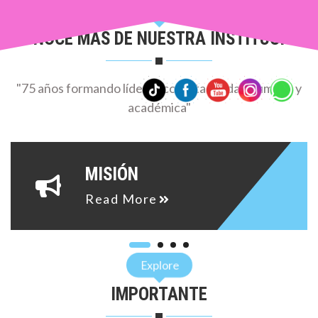
2
Explore
5
CONOCE MÁS DE NUESTRA INSTITUCIÓN
9
8
9
"75 años formando líderes con alta calidad humana y
1
académica"
0
3
0
6
MISIÓN
1
9
Read More
1
2
1
Explore
5
2
IMPORTANTE
7