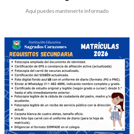
2
0
Aquí puedes mantenerte informado
3
3
3
6
3
8
4
1
4
4
4
7
0
5
0
3
5
2
6