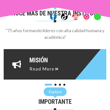
1
2
Explore
CONOCE MÁS DE NUESTRA INSTITUCIÓN
2
5
9
2
8
"75 años formando líderes con alta calidad humana y
9
académica"
3
1
0
3
3
0
MISIÓN
4
6
1
Read More
4
9
1
5
2
1
Explore
5
5
IMPORTANTE
2