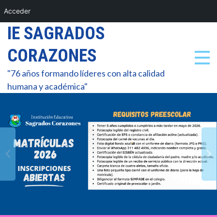
Acceder
7
Skip
IE SAGRADOS
0
to
CORAZONES
content
3
"76 años formando líderes con alta calidad
6
humana y académica"
9
8
9
1
0
4
0
7
1
0