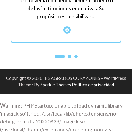
promover la conciencia ambiental dentro
de las instituciones educativas. Su
propósito es sensibilizar…
Copyright © 2026 IE SAGRADOS CORAZONES - WordPress
Theme : By
Sparkle Themes
Política de privacidad
Warning
: PHP Startup: Unable to load dynamic library
'imagick.so' (tried: /usr/local/lib/php/extensions/no-
debug-non-zts-20220829/imagick.so
(/usr/local/lib/php/extensions/no-debug-non-zts-